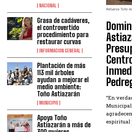
NACIONAL
Refuerza Toño As
Grasa de cadáveres,
Doming
el controvertido
procedimiento para
Astiaz
restaurar curvas
Presup
INFORMACION GENERAL
Centro
Plantación de más
Inmedi
113 mil árboles
Pedreg
ayudan a mejorar el
medio ambiente:
Toño Astiazarán
“En verdad
MUNICIPIO
Municipal 
agradecem
Apoya Toño
espiritual
Astiazarán a más de
300 mujeres