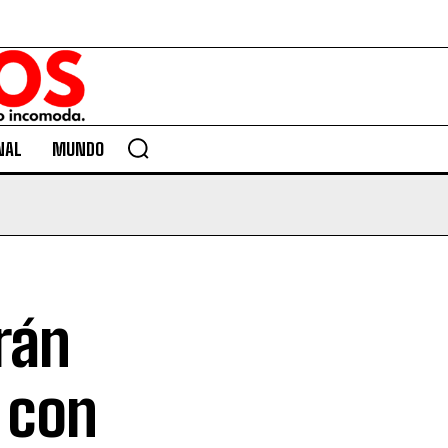
NAL
MUNDO
rán
 con