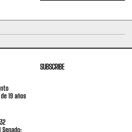
SUBSCRIBE
unto
 de 19 años
$32
l Senado;