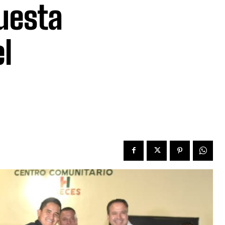
uesta
l