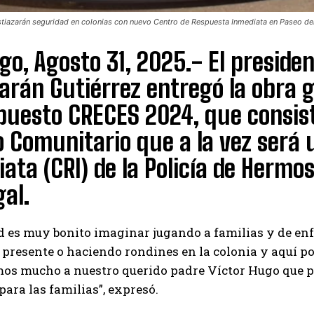
tiazarán seguridad en colonias con nuevo Centro de Respuesta Inmediata en Paseo de
o, Agosto 31, 2025.- El preside
arán Gutiérrez entregó la obra 
uesto CRECES 2024, que consist
 Comunitario que a la vez será
ata (CRI) de la Policía de Hermosi
al.
 es muy bonito imaginar jugando a familias y de enfr
presente o haciendo rondines en la colonia y aquí p
os mucho a nuestro querido padre Víctor Hugo que p
 para las familias”, expresó.