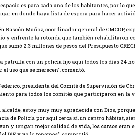
l espacio es para cada uno de los habitantes, por lo qu
ugar en donde haya lista de espera para hacer activi
én Rascón Muñoz, coordinador general de CMCOP, expu
o y enfrente la rotonda que también rehabilitaron co
 que sumó 2.3 millones de pesos del Presupuesto CREC
a patrulla con un policía fijo aquí todos los días 24 h
 el uso que se merecen”, comentó.
ederico, presidenta del Comité de Supervisión de Ob
ento para todos los comités que participaron en la v
l alcalde, estoy muy muy agradecida con Dios, porque 
a de Policía por aquí cerca sí, un centro hábitat, si
n y tengan mejor calidad de vida, los cursos eran e
del DIF y ya lo tenemos”, compartió.