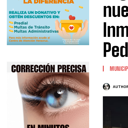
nue
Inm
Ped
MUNICIP
AUTHOR