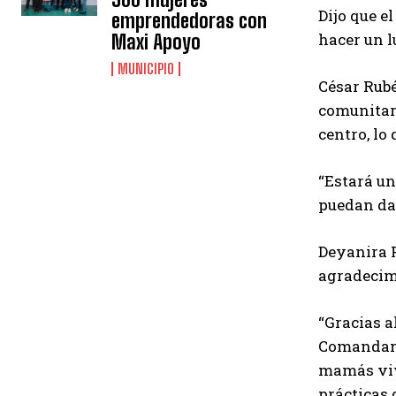
Dijo que e
emprendedoras con
hacer un l
Maxi Apoyo
MUNICIPIO
César Rub
comunitari
centro, lo
“Estará un
puedan dar
Deyanira F
agradecimi
“Gracias a
Comandanci
mamás viva
prácticas 