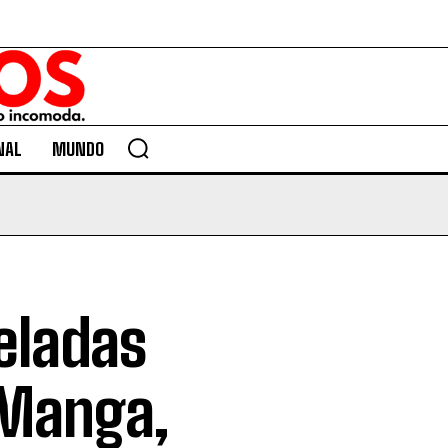
NAL
MUNDO
eladas
 Manga,