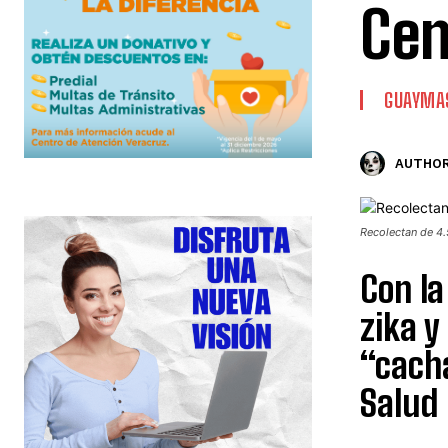
Cen
GUAYMA
AUTHOR
Recolectan de 4.
Con la
zika y
“cacha
Salud 