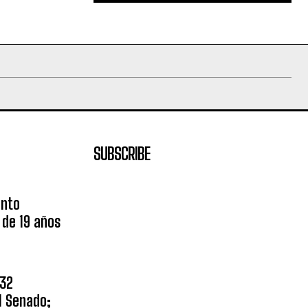
SUBSCRIBE
unto
 de 19 años
$32
l Senado;