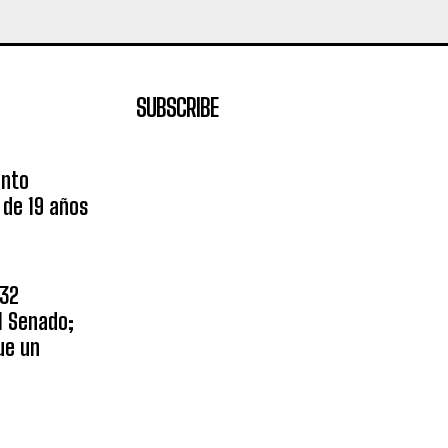
SUBSCRIBE
unto
 de 19 años
$32
l Senado;
ue un