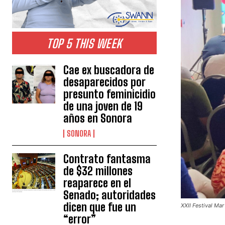
TOP 5 THIS WEEK
Cae ex buscadora de
desaparecidos por
presunto feminicidio
de una joven de 19
años en Sonora
SONORA
Contrato fantasma
de $32 millones
reaparece en el
Senado; autoridades
dicen que fue un
XXII Festival Ma
“error”