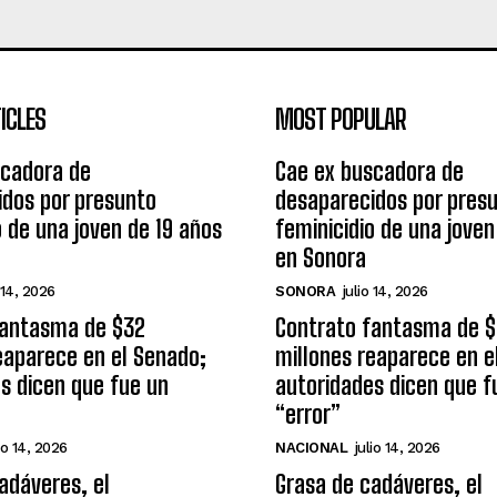
ICLES
MOST POPULAR
scadora de
Cae ex buscadora de
idos por presunto
desaparecidos por pres
o de una joven de 19 años
feminicidio de una joven
en Sonora
 14, 2026
SONORA
julio 14, 2026
fantasma de $32
Contrato fantasma de 
eaparece en el Senado;
millones reaparece en e
s dicen que fue un
autoridades dicen que f
“error”
io 14, 2026
NACIONAL
julio 14, 2026
adáveres, el
Grasa de cadáveres, el