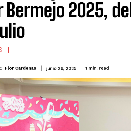
 Bermejo 2025, del 
ulio
S
read
Flor Cardenas
1
min.
junio 26, 2025
: