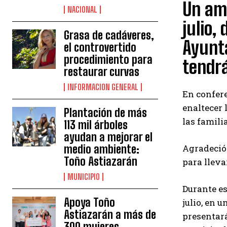
Un amp
NACIONAL
julio,
Grasa de cadáveres,
Ayunta
el controvertido
procedimiento para
tendrá
restaurar curvas
INFORMACION GENERAL
En confere
enaltecer 
Plantación de más
las famili
113 mil árboles
ayudan a mejorar el
Agradeció 
medio ambiente:
Toño Astiazarán
para lleva
MUNICIPIO
Durante es
Apoya Toño
julio, en 
Astiazarán a más de
presentará
300 mujeres