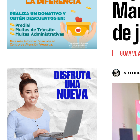
Mar
de j
GUAYMA
AUTHOR