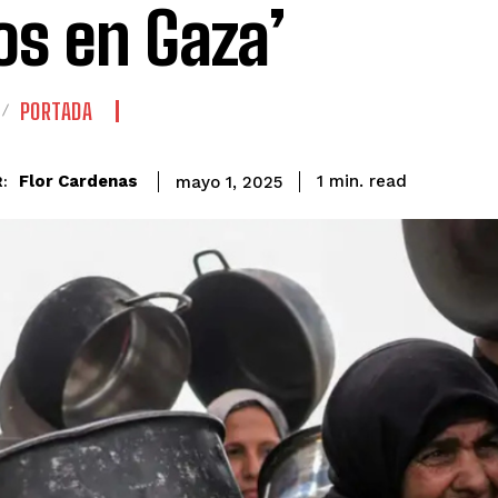
os en Gaza’
PORTADA
read
Flor Cardenas
1
min.
mayo 1, 2025
: