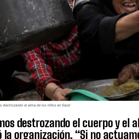
 destrozando el alma de los niños en Gaza'
os destrozando el cuerpo y el a
 la organización. “Si no actuam