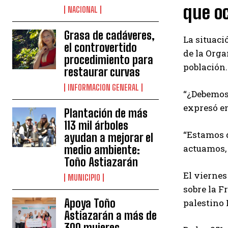
que oc
NACIONAL
Grasa de cadáveres,
La situaci
el controvertido
de la Orga
procedimiento para
población.
restaurar curvas
INFORMACION GENERAL
“¿Debemos 
expresó en
Plantación de más
113 mil árboles
“Estamos d
ayudan a mejorar el
actuamos, 
medio ambiente:
Toño Astiazarán
El viernes
MUNICIPIO
sobre la F
Apoya Toño
palestino 
Astiazarán a más de
300 mujeres