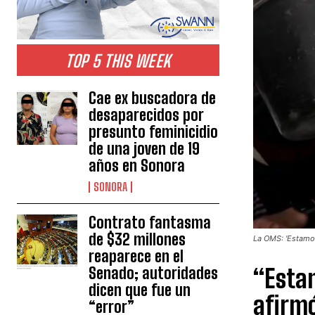
TOP 5 THIS WEEK
Cae ex buscadora de
desaparecidos por
presunto feminicidio
de una joven de 19
años en Sonora
SONORA
Contrato fantasma
de $32 millones
La OMS: 'Estamos
reaparece en el
“Estam
Senado; autoridades
dicen que fue un
afirmó
“error”